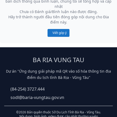
bản dịch thông qua bình luận, chúng tôi sẽ tổng hợp và cập
nhật
Chưa có Đánh giá/Bình luận nào được đăng.
Hãy trở thành người đầu tiên đóng góp nội dung cho Địa
điểm này.
Viết góp ý
BA RIA VUNG TAU
Dự án "Ứng dụng giải pháp mã QR vào số hóa thông tin địa
điểm du lịch tỉnh Bà Rịa - Vũng Tàu"
(84-254) 3727.444
sodl@baria-vungtau.gov.vn
©2026 Bản quyền thuộc Sở Du Lịch Tỉnh Bà Rịa - Vũng Tàu.
Nội dung, hình ảnh, video được cập nhật thường xuyên