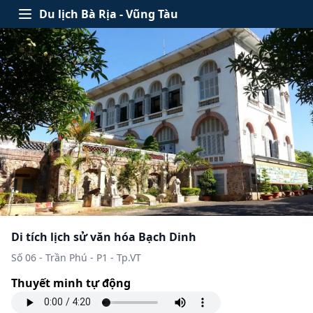
Skip to content
Du lịch Bà Rịa - Vũng Tàu
Open menu
Di tích lịch sử văn hóa Bạch Dinh
Số 06 - Trần Phú - P1 - Tp.VT
Thuyết minh tự động