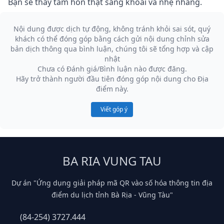
Bạn sẽ thấy tâm hồn thật sảng khoái và nhẹ nhàng.
Nội dung được dịch tự động, không tránh khỏi sai sót, quý
khách có thể đóng góp bằng cách gửi nội dung chỉnh sửa
bản dịch thông qua bình luận, chúng tôi sẽ tổng hợp và cập
nhật
Chưa có Đánh giá/Bình luận nào được đăng.
Hãy trở thành người đầu tiên đóng góp nội dung cho Địa
điểm này.
Viết góp ý
BA RIA VUNG TAU
Dự án "Ứng dụng giải pháp mã QR vào số hóa thông tin địa
điểm du lịch tỉnh Bà Rịa - Vũng Tàu"
(84-254) 3727.444