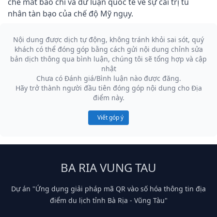
che mắt báo chí và dư luận quốc tế về sự cai trị tù
nhân tàn bạo của chế độ Mỹ ngụy.
Nội dung được dịch tự động, không tránh khỏi sai sót, quý
khách có thể đóng góp bằng cách gửi nội dung chỉnh sửa
bản dịch thông qua bình luận, chúng tôi sẽ tổng hợp và cập
nhật
Chưa có Đánh giá/Bình luận nào được đăng.
Hãy trở thành người đầu tiên đóng góp nội dung cho Địa
điểm này.
Viết góp ý
BA RIA VUNG TAU
Dự án "Ứng dụng giải pháp mã QR vào số hóa thông tin địa
điểm du lịch tỉnh Bà Rịa - Vũng Tàu"