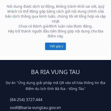
Nội dung được dịch tự động, không tránh khỏi sai sót, quý
khách có thể đóng góp bằng cách gửi nội dung chỉnh sửa
bản dịch thông qua bình luận, chúng tôi sẽ tổng hợp và cập
nhật
Chưa có Đánh giá/Bình luận nào được đăng.
Hãy trở thành người đầu tiên đóng góp nội dung cho Địa
điểm này.
Viết góp ý
BA RIA VUNG TAU
Dự án "Ứng dụng giải pháp mã QR vào số hóa thông tin địa
điểm du lịch tỉnh Bà Rịa - Vũng Tàu"
(84-254) 3727.444
sodl@baria-vungtau.gov.vn