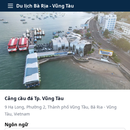
Skip to content
Du lịch Bà Rịa - Vũng Tàu
Open menu
Cảng cầu đá Tp. Vũng Tàu
9 Hạ Long, Phường 2, Thành phố Vũng Tầu, Bà Rịa - Vũng
Tàu, Vietnam
Ngôn ngữ