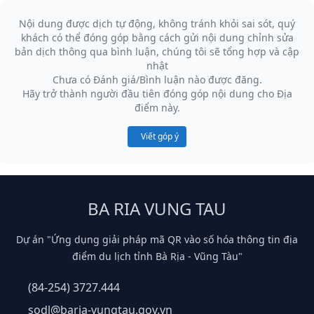
Nội dung được dịch tự động, không tránh khỏi sai sót, quý
khách có thể đóng góp bằng cách gửi nội dung chỉnh sửa
bản dịch thông qua bình luận, chúng tôi sẽ tổng hợp và cập
nhật
Chưa có Đánh giá/Bình luận nào được đăng.
Hãy trở thành người đầu tiên đóng góp nội dung cho Địa
điểm này.
Viết góp ý
BA RIA VUNG TAU
Dự án "Ứng dụng giải pháp mã QR vào số hóa thông tin địa
điểm du lịch tỉnh Bà Rịa - Vũng Tàu"
(84-254) 3727.444
sodl@baria-vungtau.gov.vn