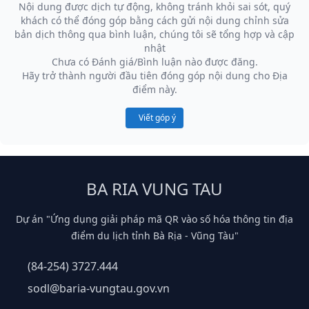
Nội dung được dịch tự động, không tránh khỏi sai sót, quý
khách có thể đóng góp bằng cách gửi nội dung chỉnh sửa
bản dịch thông qua bình luận, chúng tôi sẽ tổng hợp và cập
nhật
Chưa có Đánh giá/Bình luận nào được đăng.
Hãy trở thành người đầu tiên đóng góp nội dung cho Địa
điểm này.
Viết góp ý
BA RIA VUNG TAU
Dự án "Ứng dụng giải pháp mã QR vào số hóa thông tin địa
điểm du lịch tỉnh Bà Rịa - Vũng Tàu"
(84-254) 3727.444
sodl@baria-vungtau.gov.vn