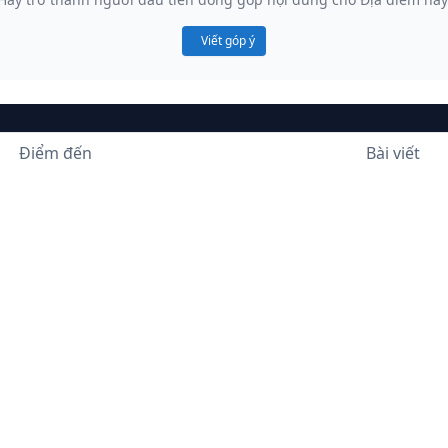
Viết góp ý
Điểm đến
Bài viết
BA RIA VUNG TAU
ng giải pháp mã QR vào số hóa thông tin địa điểm du lịch tỉnh Bà 
©2026 Bản quyền thuộc Sở Du Lịch Tỉnh Bà Rịa - Vũng Tàu.
Nội dung, hình ảnh, video được cập nhật thường xuyên