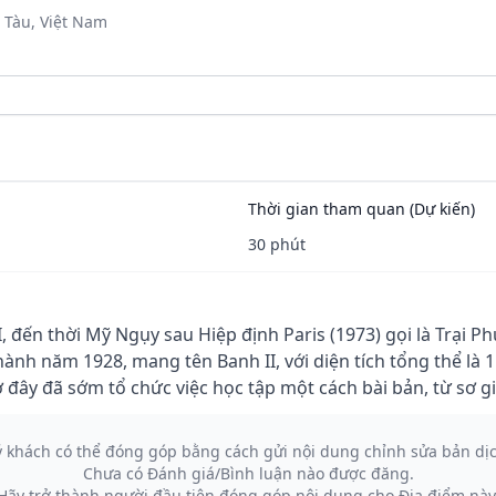
 Tàu, Việt Nam
Thời gian tham quan (Dự kiến)
30 phút
I, đến thời Mỹ Ngụy sau Hiệp định Paris (1973) gọi là Trại P
hành năm 1928, mang tên Banh II, với diện tích tổng thể là 
ây đã sớm tổ chức việc học tập một cách bài bản, từ sơ giản
ý khách có thể đóng góp bằng cách gửi nội dung chỉnh sửa bản dị
Chưa có Đánh giá/Bình luận nào được đăng.
Hãy trở thành người đầu tiên đóng góp nội dung cho Địa điểm này