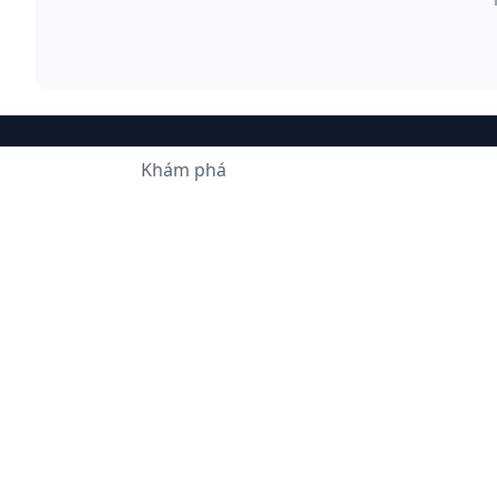
Khám phá
Dự án "Ứng dụ
(84-254) 3727.444
sodl@baria-vungtau.gov.vn