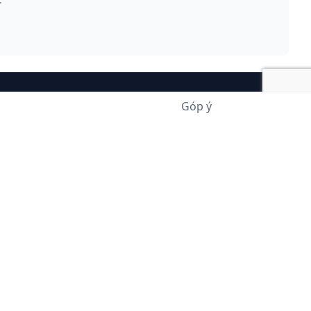
Góp ý
Rịa - Vũng Tàu"