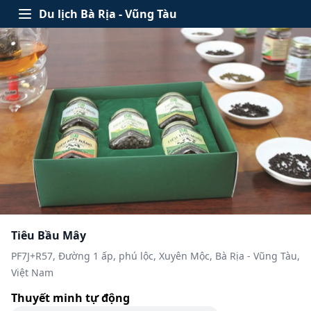
Skip to content
Du lịch Bà Rịa - Vũng Tàu
Open menu
Tiêu Bầu Mây
PF7J+R57, Đường 1 ấp, phú lộc, Xuyên Mộc, Bà Rịa - Vũng Tàu,
Việt Nam
Thuyết minh tự động