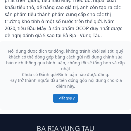
phát triển giống tiêu Bầu Mây. Theo đó, ngoài xuất
khẩu tiêu thô, để nâng cao giá trị, anh còn tạo ra các
sản phẩm tiêu thành phẩm cung cấp cho các thị
trường khó tính ở một số nước trên thế giới. Năm
2020, tiêu Bầu Mây là sản phẩm OCOP duy nhất được
đề nghị đánh giá 5 sao tại Bà Rịa - Vũng Tàu.
Nội dung được dịch tự động, không tránh khỏi sai sót, quý
khách có thể đóng góp bằng cách gửi nội dung chỉnh sửa
bản dịch thông qua bình luận, chúng tôi sẽ tổng hợp và cập
nhật
Chưa có Đánh giá/Bình luận nào được đăng.
Hãy trở thành người đầu tiên đóng góp nội dung cho Địa
điểm này.
Viết góp ý
BA RIA VUNG TAU