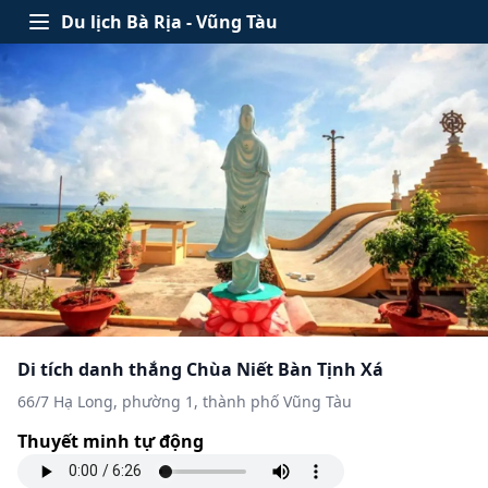
Skip to content
Du lịch Bà Rịa - Vũng Tàu
Open menu
Di tích danh thắng Chùa Niết Bàn Tịnh Xá
66/7 Hạ Long, phường 1, thành phố Vũng Tàu
Thuyết minh tự động