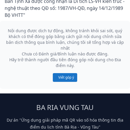
Bàn Tịnh Xá được công nhận là Di tích LS-VH kiến trúc -
nghệ thuật theo QĐ số: 1987/VH-QĐ, ngày 14/12/1989
Bộ VHTT"
Nội dung được dịch tự động, không tránh khỏi sai sót, quý
khách có thể đóng góp bằng cách gửi nội dung chỉnh sửa
bản dịch thông qua bình luận, chúng tôi sẽ tổng hợp và cập
nhật
Chưa có Đánh giá/Bình luận nào được đăng.
Hãy trở thành người đầu tiên đóng góp nội dung cho Địa
điểm này.
Viết góp ý
BA RIA VUNG TAU
Dự án "Ứng dụng giải pháp mã QR vào số hóa thông tin địa
điểm du lịch tỉnh Bà Rịa - Vũng Tàu"