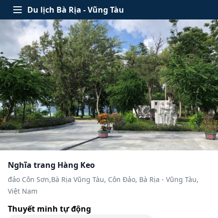
Skip to content
Du lịch Bà Rịa - Vũng Tàu
Open menu
Nghĩa trang Hàng Keo
đảo Côn Sơn,Bà Rịa Vũng Tàu, Côn Đảo, Bà Rịa - Vũng Tàu,
Việt Nam
Thuyết minh tự động