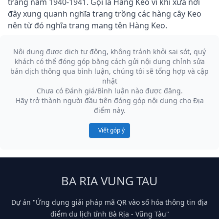
trắng năm 1940-1941. Gọi là Hàng Keo vì khi xưa nơi
đây xung quanh nghĩa trang trồng các hàng cây Keo
nên từ đó nghĩa trang mang tên Hàng Keo.
Nội dung được dịch tự động, không tránh khỏi sai sót, quý
khách có thể đóng góp bằng cách gửi nội dung chỉnh sửa
bản dịch thông qua bình luận, chúng tôi sẽ tổng hợp và cập
nhật
Chưa có Đánh giá/Bình luận nào được đăng.
Hãy trở thành người đầu tiên đóng góp nội dung cho Địa
điểm này.
Viết góp ý
BA RIA VUNG TAU
Dự án "Ứng dụng giải pháp mã QR vào số hóa thông tin địa
điểm du lịch tỉnh Bà Rịa - Vũng Tàu"