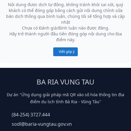
Nội dung được dịch tự động, không tránh khỏi sai sót, quý
khách có thể đóng góp bằng cách gửi nội dung chỉnh sửa
bản dịch thông qua bình luận, chúng tôi sẽ tổng hợp và cập
nhật
Chưa có Đánh giá/Bình luận nào được đăng.
Hãy trở thành người đầu tiên đóng góp nội dung cho Địa
điểm này.
Viết góp ý
BA RIA VUNG TAU
Dự án "Ứng dụng giải pháp mã QR vào số hóa thông tin địa
điểm du lịch tỉnh Bà Rịa - Vũng Tàu"
(84-254) 3727.444
sodl@baria-vungtau.gov.vn